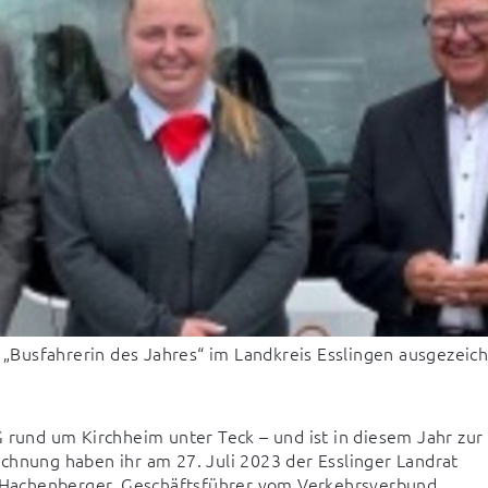
s „Busfahrerin des Jahres“ im Landkreis Esslingen ausgezeic
 rund um Kirchheim unter Teck – und ist in diesem Jahr zur 
chnung haben ihr am 27. Juli 2023 der Esslinger Landrat 
Hachenberger, Geschäftsführer vom Verkehrsverbund 