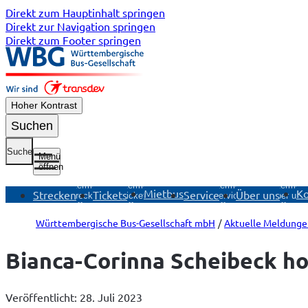
Direkt zum Hauptinhalt springen
Direkt zur Navigation springen
Direkt zum Footer springen
Hoher Kontrast
Suchen
Suche
Menü
öffnen
Untermenü
Untermenü
Untermenü
Untermen
Mietbus
Ko
Strecken
Tickets
Service
Über uns
Strecken
Tickets
Service
Über uns
öffnen
öffnen
öffnen
öffnen
Württembergische Bus-Gesellschaft mbH
Aktuelle Meldunge
Bianca-Corinna Scheibeck ho
Veröffentlicht: 28. Juli 2023