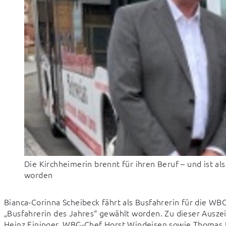
Die Kirchheimerin brennt für ihren Beruf – und ist al
worden
Bianca-Corinna Scheibeck fährt als Busfahrerin für die WBG
„Busfahrerin des Jahres“ gewählt worden. Zu dieser Auszei
Heinz Eininger, WBG-Chef Horst Windeisen sowie Thomas 