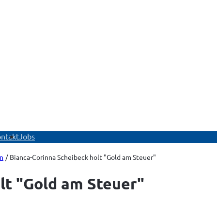
ü
ntakt
Jobs
n
Bianca-Corinna Scheibeck holt "Gold am Steuer"
lt "Gold am Steuer"