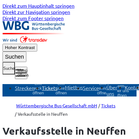
Direkt zum Hauptinhalt springen
Direkt zur Navigation springen
Direkt zum Footer springen
Hoher Kontrast
Suchen
Suche
Menü
öffnen
Untermenü
Untermenü
Untermenü
Untermenü
Mietbus
Über
Konta
Strecken
Tickets
Service
Strecken
Tickets
Service
Über uns
uns
öffnen
öffnen
öffnen
öffnen
Württembergische Bus-Gesellschaft mbH
Tickets
Verkaufsstelle in Neuffen
Verkaufsstelle in Neuffen