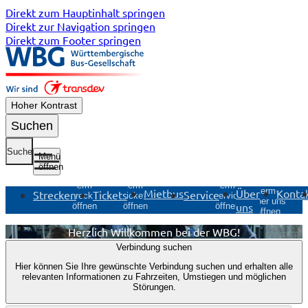
Direkt zum Hauptinhalt springen
Direkt zur Navigation springen
Direkt zum Footer springen
Hoher Kontrast
Suchen
Suche
Menü
öffnen
Untermenü
Untermenü
Untermenü
Untermenü
Mietbus
Über
Konta
Strecken
Tickets
Service
Strecken
Tickets
Service
Über uns
uns
öffnen
öffnen
öffnen
öffnen
Herzlich Willkommen bei der WBG!
Anzeige
Verbindung suchen
1
Hier können Sie Ihre gewünschte Verbindung suchen und erhalten alle
von
relevanten Informationen zu Fahrzeiten, Umstiegen und möglichen
1
Störungen.