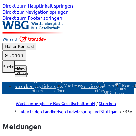
Direkt zum Hauptinhalt springen
Direkt zur Navigation springen
Direkt zum Footer springen
Hoher Kontrast
Suchen
Suche
Menü
öffnen
Untermenü
Untermenü
Untermenü
Untermenü
Mietbus
Über
Konta
Strecken
Tickets
Service
Strecken
Tickets
Service
Über uns
uns
öffnen
öffnen
öffnen
öffnen
Württembergische Bus-Gesellschaft mbH
Strecken
Linien in den Landkreisen Ludwigsburg und Stuttgart
536A
Meldungen