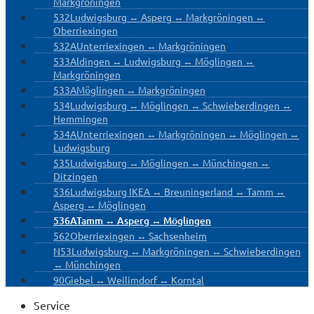
Markgröningen
532
Ludwigsburg ↔ Asperg ↔ Markgröningen ↔
Oberriexingen
532A
Unterriexingen ↔ Markgröningen
533
Aldingen ↔ Ludwigsburg ↔ Möglingen ↔
Markgröningen
533A
Möglingen ↔ Markgröningen
534
Ludwigsburg ↔ Möglingen ↔ Schwieberdingen ↔
Hemmingen
534A
Unterriexingen ↔ Markgröningen ↔ Möglingen ↔
Ludwigsburg
535
Ludwigsburg ↔ Möglingen ↔ Münchingen ↔
Ditzingen
536
Ludwigsburg IKEA ↔ Breuningerland ↔ Tamm ↔
Asperg ↔ Möglingen
536A
Tamm ↔ Asperg ↔ Möglingen
562
Oberriexingen ↔ Sachsenheim
N53
Ludwigsburg ↔ Markgröningen ↔ Schwieberdingen
↔ Münchingen
90
Giebel ↔ Weilimdorf ↔ Korntal
Service